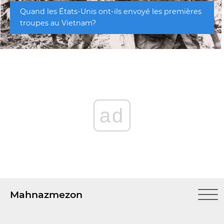
Quand les États-Unis ont-ils envoyé les premières
troupes au Vietnam?
ad
Mahnazmezon