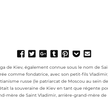
Share
Tweet
Share
Post
Pin
Add
Send
on
on
to
it
to
email
Facebook
Google+
Tumblr
Pocket
lga de Kiev, également connue sous le nom de Sai
rée comme fondatrice, avec son petit-fils Vladimir,
tianisme russe (le patriarcat de Moscou au sein de
 était la souveraine de Kiev en tant que régente pour
rand-mère de Saint Vladimir, arrière-grand-mère de 