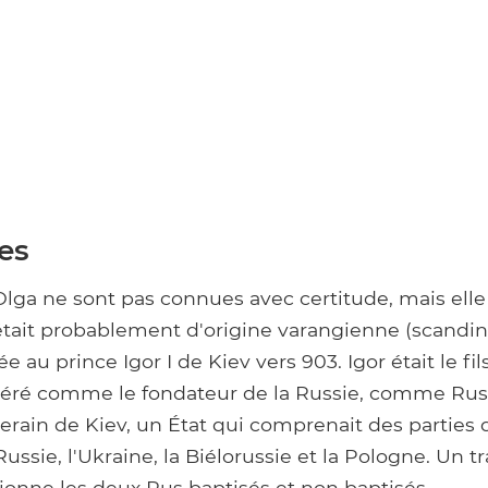
es
Olga ne sont pas connues avec certitude, mais elle
était probablement d'origine varangienne (scandin
e au prince Igor I de Kiev vers 903. Igor était le fil
éré comme le fondateur de la Russie, comme Rus.
rain de Kiev, un État qui comprenait des parties 
ussie, l'Ukraine, la Biélorussie et la Pologne. Un t
ionne les deux Rus baptisés et non baptisés.