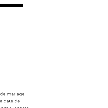
t de mariage
sa date de
ment suspecte..