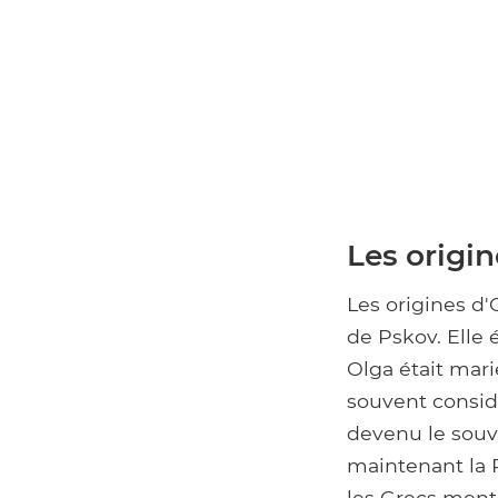
Les origin
Les origines d'
de Pskov. Elle 
Olga était marié
souvent consid
devenu le souve
maintenant la R
les Grecs ment