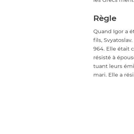
Règle
Quand Igor a ét
fils, Svyatosla
964. Elle était
résisté à épous
tuant leurs émi
mari. Elle a ré