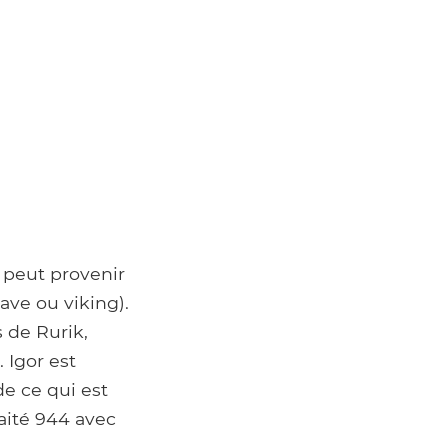
 peut provenir
ave ou viking).
s de Rurik,
 Igor est
de ce qui est
raité 944 avec