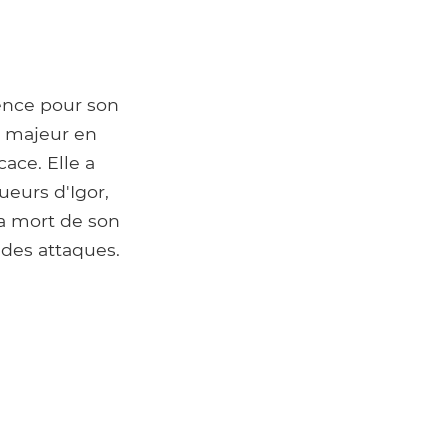
gence pour son
it majeur en
ace. Elle a
ueurs d'Igor,
la mort de son
 des attaques.