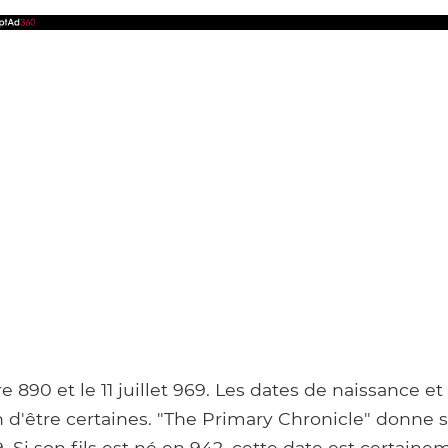
re 890 et le 11 juillet 969. Les dates de naissance e
n d'être certaines. "The Primary Chronicle" donne 
. Si son fils est né en 942, cette date est certaine