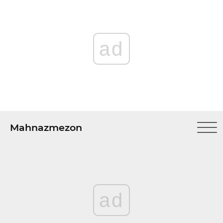
ad
Mahnazmezon
ad