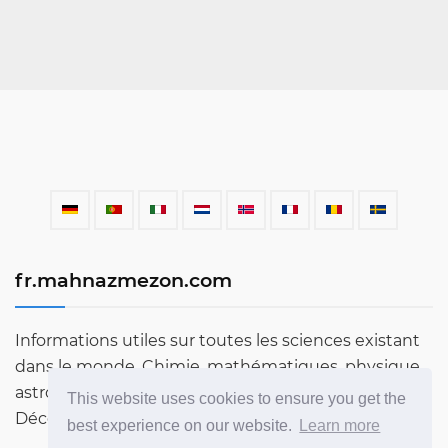
fr.mahnazmezon.com
Informations utiles sur toutes les sciences existant
dans le monde. Chimie, mathématiques, physique,
astronomie, langues, littérature et bien plus encore.
This website uses cookies to ensure you get the
Découvrez le monde à travers notre blog!
best experience on our website.
Learn more