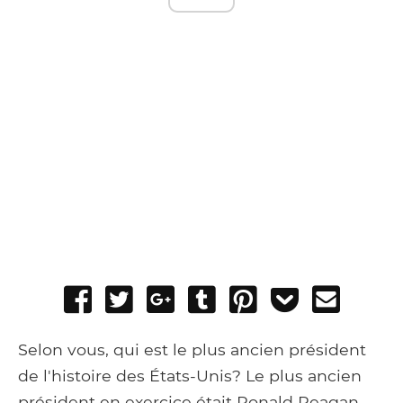
Share
Tweet
Share
Post
Pin
Add
Send
on
on
to
it
to
email
Facebook
Google+
Tumblr
Pocket
Selon vous, qui est le plus ancien président
de l'histoire des États-Unis? Le plus ancien
président en exercice était Ronald Reagan,