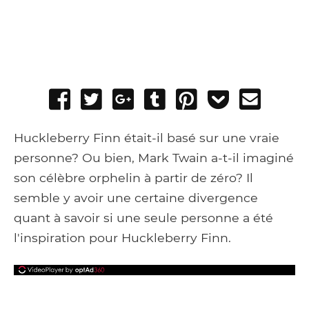
Share
Tweet
Share
Post
Pin
Add
Send
on
on
to
it
to
email
Facebook
Google+
Tumblr
Pocket
Huckleberry Finn était-il basé sur une vraie
personne? Ou bien, Mark Twain a-t-il imaginé
son célèbre orphelin à partir de zéro? Il
semble y avoir une certaine divergence
quant à savoir si une seule personne a été
l'inspiration pour Huckleberry Finn.