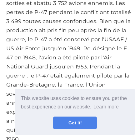
sorties et abattu 3 752 avions ennemis. Les
pertes de P-47 pendant le conflit ont totalisé
3 499 toutes causes confondues. Bien que la
production ait pris fin peu après la fin de la
guerre, le P-47 a été conservé par l'USAAF /
US Air Force jusqu'en 1949. Re-désigné le F-
47 en 1948, l'avion a été piloté par l'Air
National Guard jusqu'en 1953. Pendant la
guerre , le P-47 était également piloté par la
Grande-Bretagne, la France, l'Union
soviétique, le Brésil et le Mexique. Dans les
This website uses cookies to ensure you get the
années qui ont suivi la guerre, l'avion a été
best experience on our website.
Learn more
exploité par l'Italie, la Chine et la Yougoslavie,
ainsi que plusieurs pays d'Amérique latine
Got it!
qui ont conservé ce type dans les années
1960..