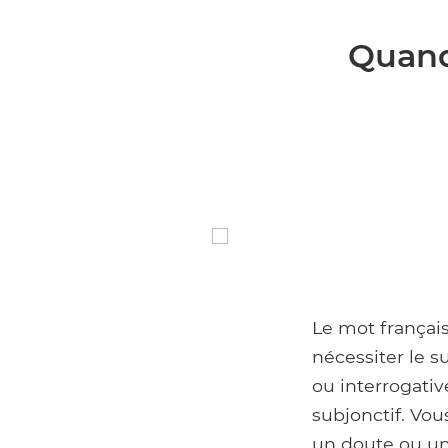
Quand 
Le mot françai
nécessiter le su
ou interrogativ
subjonctif. Vou
un doute ou un