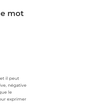
 le mot
et il peut
tive, négative
que le
pour exprimer