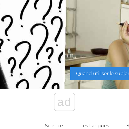
Quand utiliser le subj
ad
Science
Les Langues