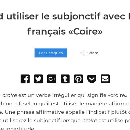
utiliser le subjonctif avec
français «Coire»
Les Langues
Share
Share
Tweet
Share
Post
Pin
Add
Send
on
on
to
it
to
email
Facebook
Google+
Tumblr
Pocket
s
croire
est un verbe irrégulier qui signifie «croire», 
bjonctif, selon qu'il est utilisé de manière affirma
e. Une phrase affirmative appelle l'indicatif plutôt 
s utiliserez le subjonctif lorsque
croire
est utilisé 
e incertitude.