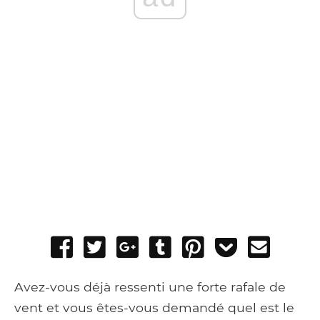
Share
Tweet
Share
Post
Pin
Add
Send
on
on
to
it
to
email
Facebook
Google+
Tumblr
Pocket
Avez-vous déjà ressenti une forte rafale de
vent et vous êtes-vous demandé quel est le