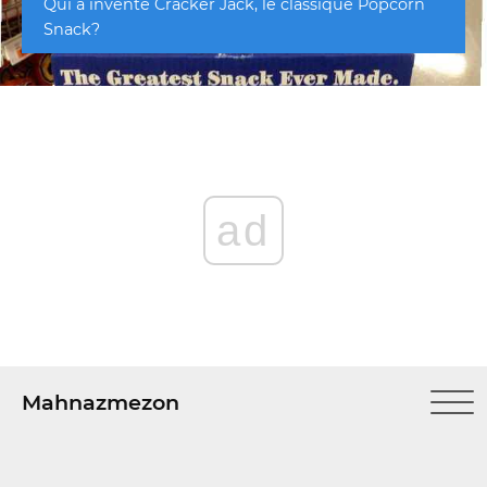
Qui a inventé Cracker Jack, le classique Popcorn
Snack?
ad
Mahnazmezon