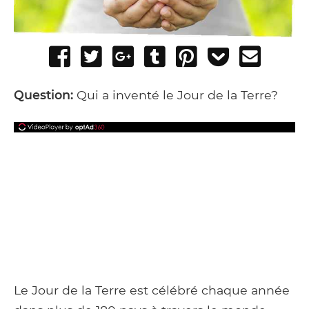
Share
Tweet
Share
Post
Pin
Add
Send
on
on
to
it
to
email
Facebook
Google+
Tumblr
Pocket
Question:
Qui a inventé le Jour de la Terre?
Le Jour de la Terre est célébré chaque année