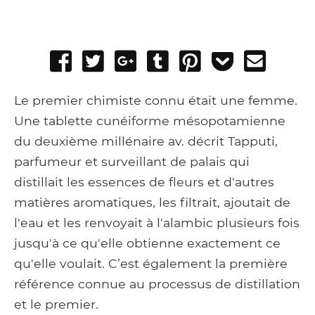
Share
Tweet
Share
Post
Pin
Add
Send
on
on
to
it
to
email
Facebook
Google+
Tumblr
Pocket
Le premier chimiste connu était une femme.
Une tablette cunéiforme mésopotamienne
du deuxième millénaire av. décrit Tapputi,
parfumeur et surveillant de palais qui
distillait les essences de fleurs et d'autres
matières aromatiques, les filtrait, ajoutait de
l'eau et les renvoyait à l'alambic plusieurs fois
jusqu'à ce qu'elle obtienne exactement ce
qu'elle voulait. C’est également la première
référence connue au processus de distillation
et le premier.