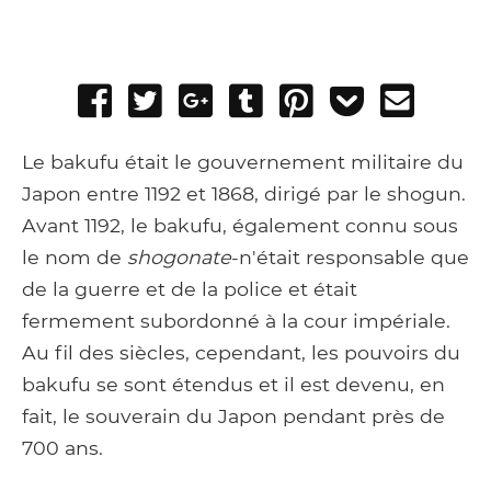
Share
Tweet
Share
Post
Pin
Add
Send
on
on
to
it
to
email
Facebook
Google+
Tumblr
Pocket
Le bakufu était le gouvernement militaire du
Japon entre 1192 et 1868, dirigé par le shogun.
Avant 1192, le bakufu, également connu sous
le nom de
shogonate
-n'était responsable que
de la guerre et de la police et était
fermement subordonné à la cour impériale.
Au fil des siècles, cependant, les pouvoirs du
bakufu se sont étendus et il est devenu, en
fait, le souverain du Japon pendant près de
700 ans.