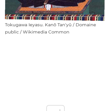
Tokugawa Ieyasu. Kanō Tan'yū / Domaine
public / Wikimedia Common