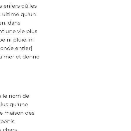
s enfers où les
is ultime qu'un
en. dans
t une vie plus
e ni pluie, ni
monde entier]
la mer et donne
s le nom de
plus qu'une
que maison des
 bénis
 chars.