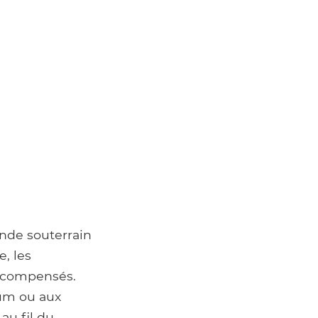
onde souterrain
e, les
récompensés.
ium ou aux
au fil du