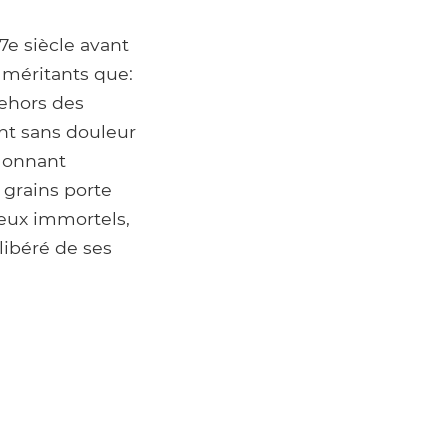
e siècle avant
s méritants que:
dehors des
ent sans douleur
llonnant
 grains porte
dieux immortels,
libéré de ses