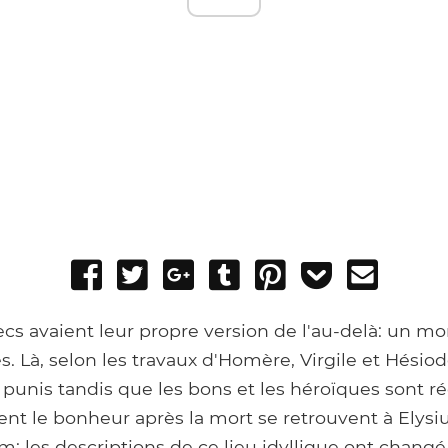
Share
Tweet
Share
Post
Pin
Add
Send
on
on
to
it
to
email
Facebook
Google+
Tumblr
Pocket
cs avaient leur propre version de l'au-delà: un m
s. Là, selon les travaux d'Homère, Virgile et Hésiod
punis tandis que les bons et les héroïques sont 
ent le bonheur après la mort se retrouvent à Elys
 les descriptions de ce lieu idyllique ont changé 