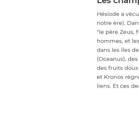
Les champ
Hésiode a véc
notre ère). Da
"le père Zeus, 
hommes, et les 
dans les îles d
(Oceanus), des
des fruits doux 
et Kronos règne
liens. Et ces d