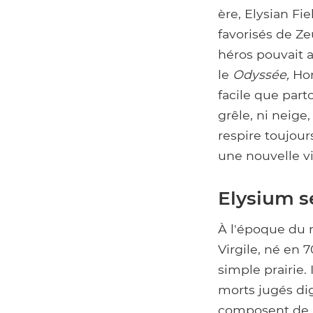
ère, Elysian Fi
favorisés de Ze
héros pouvait 
le
Odyssée,
Hom
facile que part
grêle, ni neige
respire toujou
une nouvelle v
Elysium se
À l'époque du 
Virgile, né en 
simple prairie.
morts jugés dig
composent de l