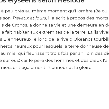
s élyséens selon Hésiode
u à peu près au même moment qu'Homère (8e ou 7
ns son
Travaux et jours
, il a écrit à propos des mort
fils de Cronos, a donné sa vie et une demeure en 
a fait habiter aux extrémités de la terre. Et ils viv
es Bienheureux le long de la rive d'Okeanos tourbi
 héros heureux pour lesquels la terre donneuse de
au miel qui fleurissent trois fois par an, loin des 
 sur eux; car le père des hommes et des dieux l'a 
erniers ont également l'honneur et la gloire. "