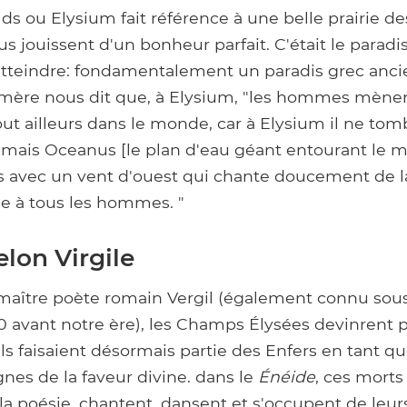
elds ou Elysium fait référence à une belle prairie de
us jouissent d'un bonheur parfait. C'était le parad
atteindre: fondamentalement un paradis grec anci
ère nous dit que, à Elysium, "les hommes mènen
out ailleurs dans le monde, car à Elysium il ne tomb
, mais Oceanus [le plan d'eau géant entourant le 
rs avec un vent d'ouest qui chante doucement de 
ie à tous les hommes. "
lon Virgile
maître poète romain Vergil (également connu sou
70 avant notre ère), les Champs Élysées devinrent 
 Ils faisaient désormais partie des Enfers en tant 
nes de la faveur divine. dans le
Énéide
, ces morts
a poésie, chantent, dansent et s'occupent de leurs