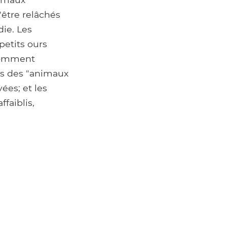
'être relâchés
die. Les
petits ours
 comment
ois des "animaux
ées; et les
faiblis,