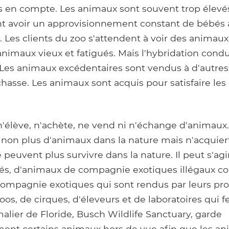
is en compte. Les animaux sont souvent trop élevé
t avoir un approvisionnement constant de bébés
ic. Les clients du zoo s'attendent à voir des animaux
 animaux vieux et fatigués. Mais l'hybridation condui
 Les animaux excédentaires sont vendus à d'autres
asse. Les animaux sont acquis pour satisfaire les 
n'élève, n'achète, ne vend ni n'échange d'animaux
 non plus d'animaux dans la nature mais n'acquier
peuvent plus survivre dans la nature. Il peut s'ag
és, d'animaux de compagnie exotiques illégaux co
ompagnie exotiques qui sont rendus par leurs prop
os, de cirques, d'éleveurs et de laboratoires qui 
alier de Floride, Busch Wildlife Sanctuary, garde
ment certains animaux hors de vue afin que les a