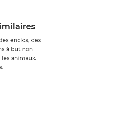
imilaires
des enclos, des
ns à but non
r les animaux.
s.