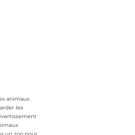
des animaux
arder les
ivertissement
animaux
ns un zoo pour