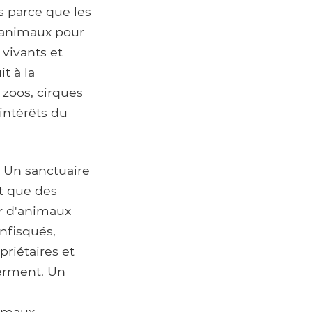
s parce que les
 animaux pour
 vivants et
t à la
 zoos, cirques
intérêts du
. Un sanctuaire
t que des
ir d'animaux
nfisqués,
riétaires et
ferment. Un
nimaux