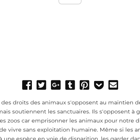
Share
Tweet
Share
Post
Pin
Add
Send
on
on
to
it
to
email
Facebook
Google+
Tumblr
Pocket
 des droits des animaux s'opposent au maintien 
mais soutiennent les sanctuaires. Ils s'opposent à g
es zoos car emprisonner les animaux pour notre d
t de vivre sans exploitation humaine. Même si les 
à une espèce en voie de disparition, les garder da