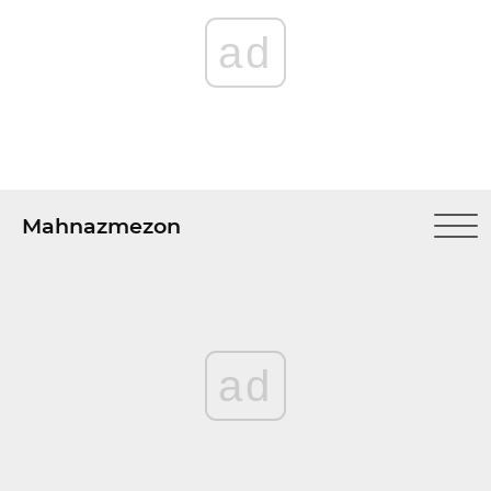
ad
Mahnazmezon
ad