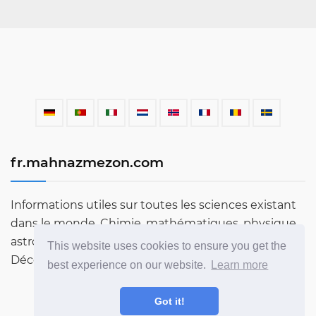
fr.mahnazmezon.com
Informations utiles sur toutes les sciences existant
dans le monde. Chimie, mathématiques, physique,
astronomie, langues, littérature et bien plus encore.
This website uses cookies to ensure you get the
Découvrez le monde à travers notre blog!
best experience on our website.
Learn more
Got it!