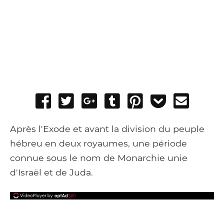
Share
Tweet
Share
Post
Pin
Add
Send
on
on
to
it
to
email
Facebook
Google+
Tumblr
Pocket
Après l'Exode et avant la division du peuple
hébreu en deux royaumes, une période
connue sous le nom de Monarchie unie
d'Israël et de Juda.