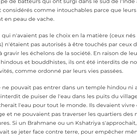
pe de batteurs qui ont surgi dans le sud de l'Inde
t considérés comme intouchables parce que leurs
t en peau de vache.
ui n'avaient pas le choix en la matière (ceux nés
s) n'étaient pas autorisés à être touchés par ceux 
à gravir les échelons de la société. En raison de l
 hindous et bouddhistes, ils ont été interdits de 
ivités, comme ordonné par leurs vies passées.
 ne pouvait pas entrer dans un temple hindou ni 
ait interdit de puiser de l'eau dans les puits du villa
cherait l'eau pour tout le monde. Ils devaient vivr
age et ne pouvaient pas traverser les quartiers d
ures. Si un Brahmane ou un Kshatriya s'approchait
vait se jeter face contre terre, pour empêcher mê