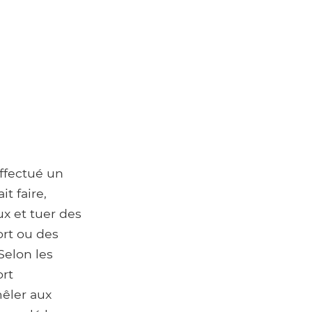
effectué un
t faire,
x et tuer des
ort ou des
Selon les
ort
mêler aux