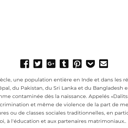
Share
Tweet
Share
Post
Pin
Add
Send
on
on
to
it
to
email
Facebook
Google+
Tumblr
Pocket
cle, une population entière en Inde et dans les r
pal, du Pakistan, du Sri Lanka et du Bangladesh e
me contaminée dès la naissance. Appelés «Dalits»,
scrimination et même de violence de la part de 
res ou de classes sociales traditionnelles, en parti
loi, à l'éducation et aux partenaires matrimoniaux..