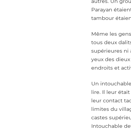
autres. Un grou
Parayan étaien
tambour étaien
Même les gens q
tous deux dalit
supérieures ni 
yeux des dieux
endroits et act
Un intouchable
lire. Il leur ét
leur contact ta
limites du vill
castes supérie
Intouchable de