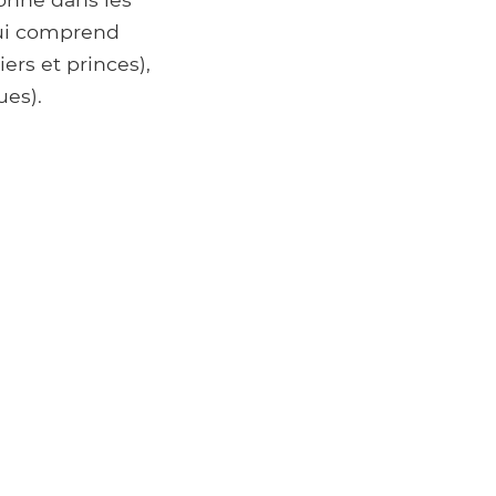
 qui comprend
ers et princes),
ues).