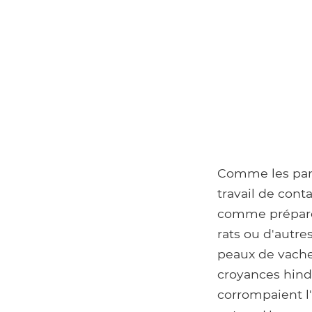
Comme les paria
travail de cont
comme préparer
rats ou d'autre
peaux de vache
croyances hind
corrompaient l'