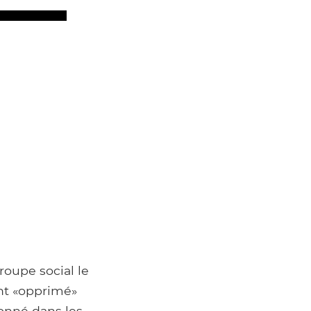
roupe social le
nt «opprimé»
onné dans les