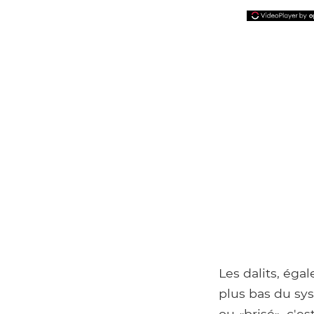
Les dalits, éga
plus bas du sy
ou «brisé», c'