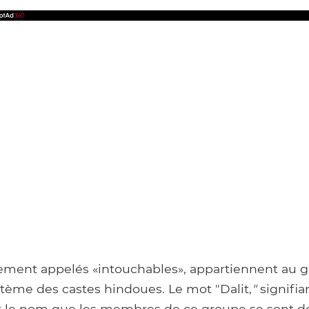
lement appelés «intouchables», appartiennent au g
stème des castes hindoues. Le mot "Dalit,
"
signifia
est le nom que les membres de ce groupe se sont d