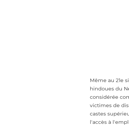
Même au 21e siè
hindoues du Né
considérée com
victimes de di
castes supérieu
l'accès à l'emp