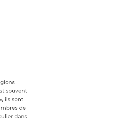
égions
st souvent
 ils sont
membres de
culier dans