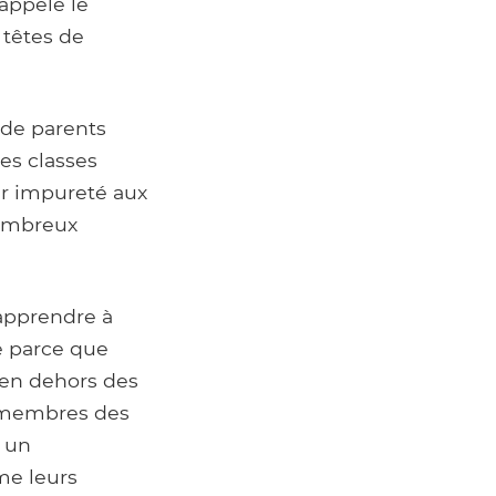
 appelé le
 têtes de
 de parents
des classes
eur impureté aux
nombreux
apprendre à
ge parce que
e en dehors des
es membres des
, un
me leurs