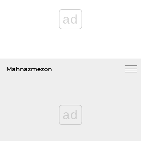
ad
Mahnazmezon
ad