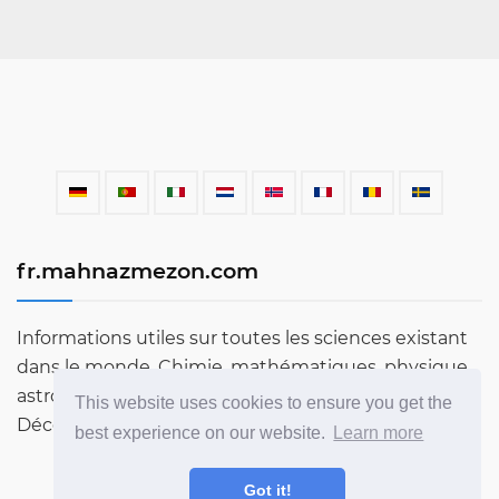
fr.mahnazmezon.com
Informations utiles sur toutes les sciences existant
dans le monde. Chimie, mathématiques, physique,
astronomie, langues, littérature et bien plus encore.
This website uses cookies to ensure you get the
Découvrez le monde à travers notre blog!
best experience on our website.
Learn more
Got it!