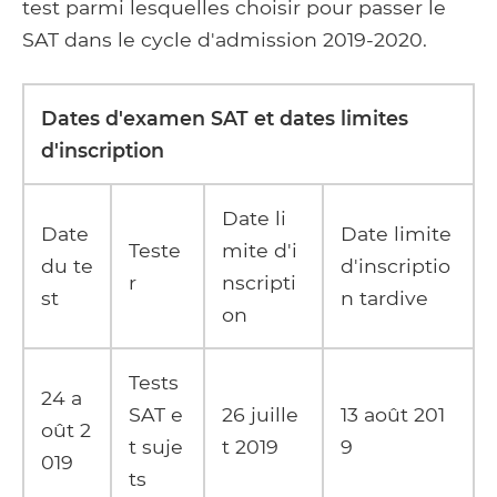
test parmi lesquelles choisir pour passer le
SAT dans le cycle d'admission 2019-2020.
Dates d'examen SAT et dates limites
d'inscription
Date li
Date
Date limite
Teste
mite d'i
du te
d'inscriptio
r
nscripti
st
n tardive
on
Tests
24 a
SAT e
26 juille
13 août 201
oût 2
t suje
t 2019
9
019
ts