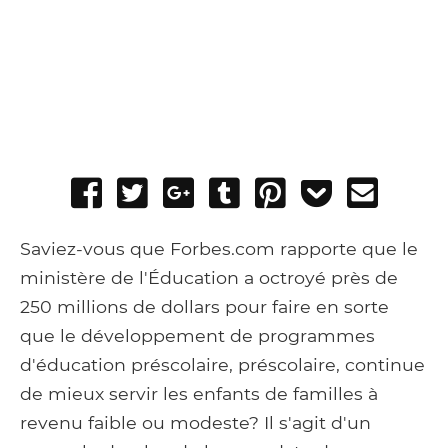
Share
Tweet
Share
Post
Pin
Add
Send
on
on
to
it
to
email
Facebook
Google+
Tumblr
Pocket
Saviez-vous que Forbes.com rapporte que le
ministère de l'Éducation a octroyé près de
250 millions de dollars pour faire en sorte
que le développement de programmes
d'éducation préscolaire, préscolaire, continue
de mieux servir les enfants de familles à
revenu faible ou modeste? Il s'agit d'un