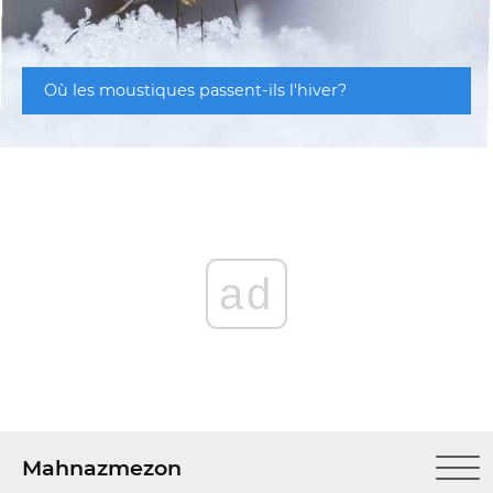
Où les moustiques passent-ils l'hiver?
ad
Mahnazmezon