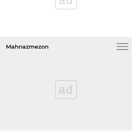
ad
Mahnazmezon
ad