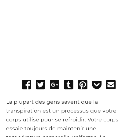
Share
Tweet
Share
Post
Pin
Add
Send
on
on
to
it
to
email
Facebook
Google+
Tumblr
Pocket
La plupart des gens savent que la
transpiration est un processus que votre
corps utilise pour se refroidir. Votre corps
essaie toujours de maintenir une