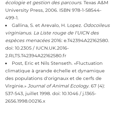
écologie et gestion des parcours
. Texas A&M
University Press, 2006. ISBN 978-1-58544-
499-1.
Gallina, S. et Arevalo, H. Lopez.
Odocoileus
virginianus
.
La Liste rouge de l'UICN des
espèces menacées
2016: e.T42394A22162580.
doi: 10.2305 / IUCN.UK.2016-
2.RLTS.T42394A22162580.fr
Post, Eric et Nils Stenseth. «Fluctuation
climatique à grande échelle et dynamique
des populations d'orignaux et de cerfs de
Virginie.»
Journal of Animal Ecology
. 67 (4):
537-543, juillet 1998. doi: 10.1046 / j.1365-
2656.1998.00216.x